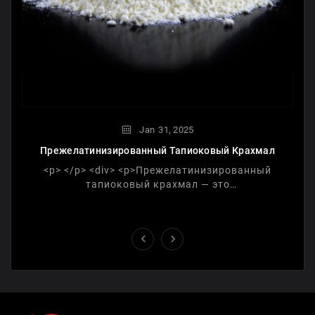
Jan
31,
2025
Прежелатинизированный Тапиоковый Крахмал
<p> </p> <div> <p>Прежелатинизированный
тапиоковый крахмал — это
модифицированная форма тапиокового
крахмала, прошедшая процесс варки и сушки,
что ...

