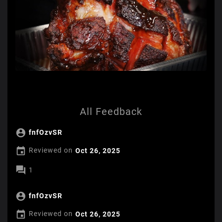
All Feedback

fnfOzvSR

Reviewed on
Oct 26, 2025

1

fnfOzvSR

Reviewed on
Oct 26, 2025