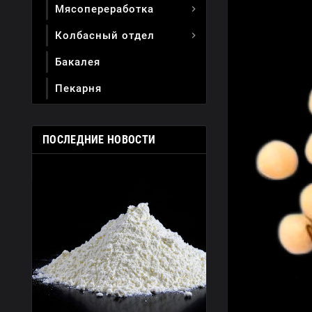
Мясопереработка

Колбасный отдел

Бакалея
Пекарня
ПОСЛЕДНИЕ НОВОСТИ
Nov
01,
Модифициро
Молочные Ингр
Модифициро
Что Эт
молочные ингр
что это