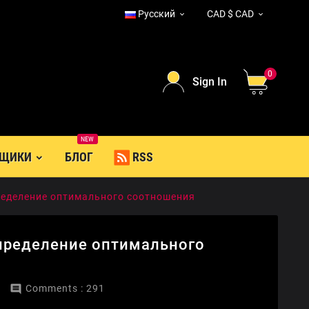
Русский
CAD $ CAD


0
Sign In
NEW
ВЩИКИ
БЛОГ
RSS
пределение оптимального соотношения
определение оптимального

Comments : 291