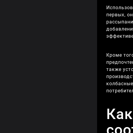
Использов
первых, о
рассыпани
добавлени
эффективе
Кроме тог
предпочте
также уст
производс
колбасные
потребите
Как
соо