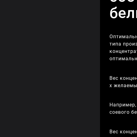
бел
Оптимальн
типа прои
концентра
оптимальн
Вес концен
x желаемы
Например,
соевого б
Вес концен