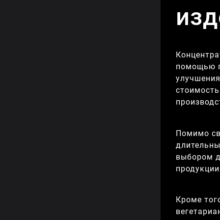
изд
Концентра
помощью п
улучшения
стоимость
производс
Помимо св
длительны
выбором д
продукции
Кроме тог
вегетариа