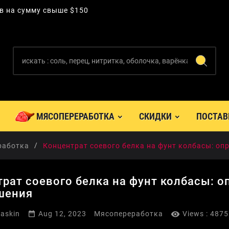
ов на сумму свыше $150
МЯСОПЕРЕРАБОТКА
СКИДКИ
ПОСТА
работка
Концентрат соевого белка на фунт колбасы: о
рат соевого белка на фунт колбасы: 
шения


baskin
Aug 12, 2023
Мясопереработка
Views :
4875