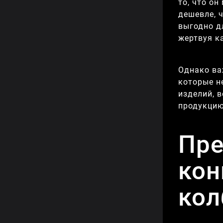
то, что о
дешевле, 
выгодно д
жертвуя к
Однако ва
которые н
изделий, 
продукцию
Пре
кон
кол