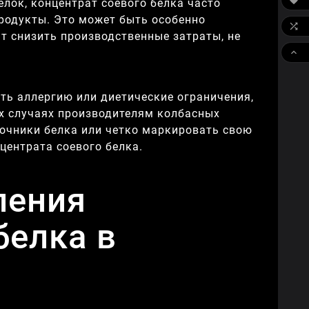

елок, концентрат соевого белка часто
продукты. Это может быть особенно

т снизить производственные затраты, не

ть аллергию или диетические ограничения,
их случаях производителям колбасных
точники белка или четко маркировать свою
центрата соевого белка.
ления
белка в