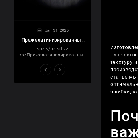
Jan
31,
2025
Прежелатинизированный
Тапиоковый Крахмал
Изготовле
<p> </p> <div>
ключевых 
<p>Прежелатинизированный
тапиоковый крахмал — это
текстуру 
модифицированная форма


производс
тапиокового крахмала,
статье мы
прошедшая процесс варки и
оптимальн
сушки, что ...
ошибки, к
Поч
важ